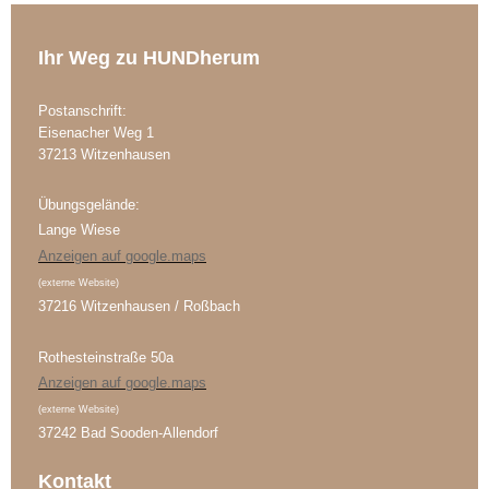
Ihr Weg zu HUNDherum
Postanschrift:
Eisenacher Weg 1
37213
Witzenhausen
Übungsgelände:
Lange Wiese
Anzeigen auf google.maps
(externe Website)
37216 Witzenhausen / Roßbach
Rothesteinstraße 50a
Anzeigen auf google.maps
(externe Website)
37242 Bad Sooden-Allendorf
Kontakt